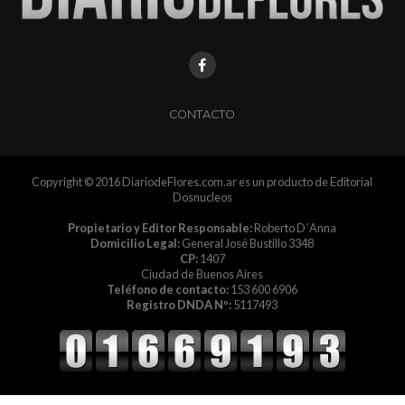
CONTACTO
Copyright © 2016 DiariodeFlores.com.ar es un producto de Editorial
Dosnucleos
Propietario y Editor Responsable:
Roberto D´Anna
Domicilio Legal:
General José Bustillo 3348
CP:
1407
Ciudad de Buenos Aires
Teléfono de contacto:
153 600 6906
Registro DNDA Nº:
5117493