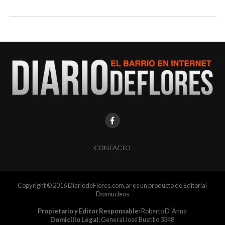
CONTACTO
Copyright © 2016 DiariodeFlores.com.ar es un producto de Editorial
Dosnucleos
Propietario y Editor Responsable:
Roberto D´Anna
Domicilio Legal:
General José Bustillo 3348