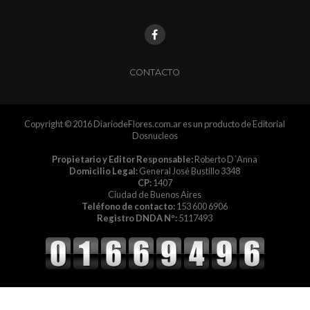
CONTACTO
Copyright © 2016 DiariodeFlores.com.ar es un producto de Editorial
Dosnucleos
Propietario y Editor Responsable:
Roberto D´Anna
Domicilio Legal:
General José Bustillo 3348
CP:
1407
Ciudad de Buenos Aires
Teléfono de contacto:
153 600 6906
Registro DNDA Nº:
5117493