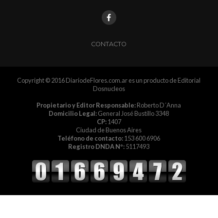
CONTACTO
Copyright © 2016 DiariodeFlores.com.ar es un producto de Editorial
Dosnucleos
Propietario y Editor Responsable:
Roberto D´Anna
Domicilio Legal:
General José Bustillo 3348
CP:
1407
Ciudad de Buenos Aires
Teléfono de contacto:
153 600 6906
Registro DNDA Nº:
5117493