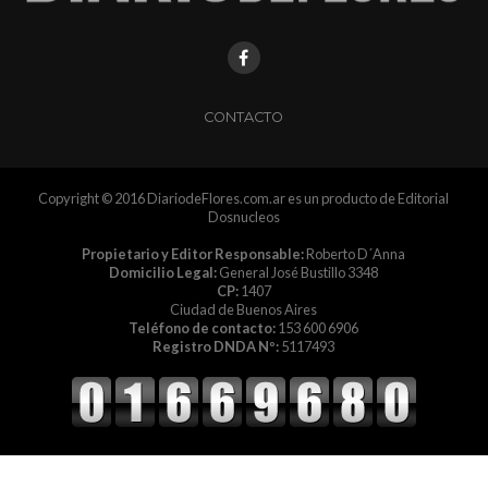
CONTACTO
Copyright © 2016 DiariodeFlores.com.ar es un producto de Editorial
Dosnucleos
Propietario y Editor Responsable:
Roberto D´Anna
Domicilio Legal:
General José Bustillo 3348
CP:
1407
Ciudad de Buenos Aires
Teléfono de contacto:
153 600 6906
Registro DNDA Nº:
5117493