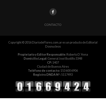
CONTACTO
Copyright © 2016 DiariodeFlores.com.ar es un producto de Editorial
Dosnucleos
Propietario y Editor Responsable:
Roberto D´Anna
Domicilio Legal:
General José Bustillo 3348
CP:
1407
Ciudad de Buenos Aires
Teléfono de contacto:
153 600 6906
Registro DNDA Nº:
5117493