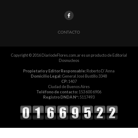
CONTACTO
Copyright © 2016 DiariodeFlores.com.ar es un producto de Editorial
Dosnucleos
Propietario y Editor Responsable:
Roberto D´Anna
Domicilio Legal:
General José Bustillo 3348
CP:
1407
Ciudad de Buenos Aires
Teléfono de contacto:
153 600 6906
Registro DNDA Nº:
5117493