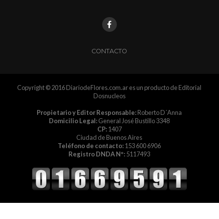
CONTACTO
Copyright © 2016 DiariodeFlores.com.ar es un producto de Editorial
Dosnucleos
Propietario y Editor Responsable:
Roberto D´Anna
Domicilio Legal:
General José Bustillo 3348
CP:
1407
Ciudad de Buenos Aires
Teléfono de contacto:
153 600 6906
Registro DNDA Nº:
5117493