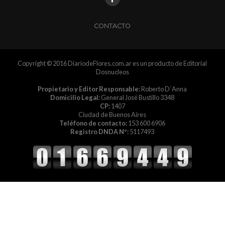
CONTACTO
Copyright © 2016 DiariodeFlores.com.ar es un producto de Editorial
Dosnucleos
Propietario y Editor Responsable:
Roberto D´Anna
Domicilio Legal:
General José Bustillo 3348
CP:
1407
Ciudad de Buenos Aires
Teléfono de contacto:
153 600 6906
Registro DNDA Nº:
5117493