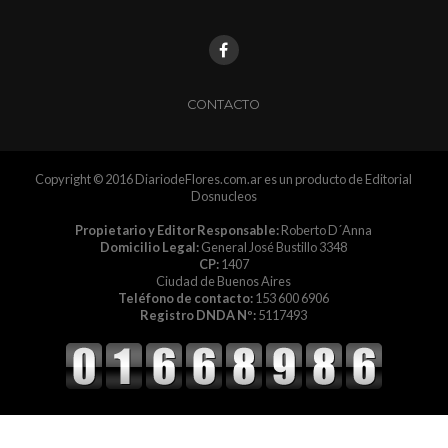
CONTACTO
Copyright © 2016 DiariodeFlores.com.ar es un producto de Editorial
Dosnucleos
Propietario y Editor Responsable:
Roberto D´Anna
Domicilio Legal:
General José Bustillo 3348
CP:
1407
Ciudad de Buenos Aires
Teléfono de contacto:
153 600 6906
Registro DNDA Nº:
5117493