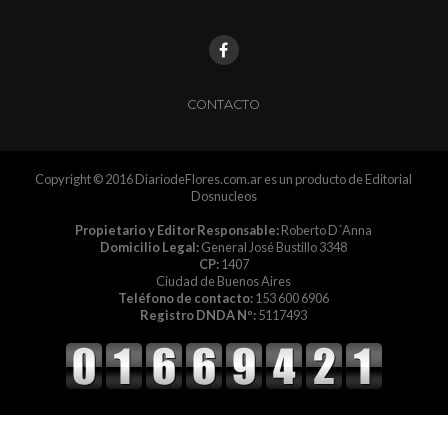
CONTACTO
Copyright © 2016 DiariodeFlores.com.ar es un producto de Editorial
Dosnucleos
Propietario y Editor Responsable:
Roberto D´Anna
Domicilio Legal:
General José Bustillo 3348
CP:
1407
Ciudad de Buenos Aires
Teléfono de contacto:
153 600 6906
Registro DNDA Nº:
5117493