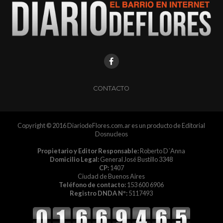
CONTACTO
Copyright © 2016 DiariodeFlores.com.ar es un producto de Editorial
Dosnucleos
Propietario y Editor Responsable:
Roberto D´Anna
Domicilio Legal:
General José Bustillo 3348
CP:
1407
Ciudad de Buenos Aires
Teléfono de contacto:
153 600 6906
Registro DNDA Nº:
5117493