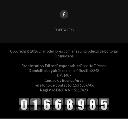
CONTACTO
Copyright © 2016 DiariodeFlores.com.ar es un producto de Editorial
Dosnucleos
Propietario y Editor Responsable:
Roberto D´Anna
Domicilio Legal:
General José Bustillo 3348
CP:
1407
Ciudad de Buenos Aires
Teléfono de contacto:
153 600 6906
Registro DNDA Nº:
5117493