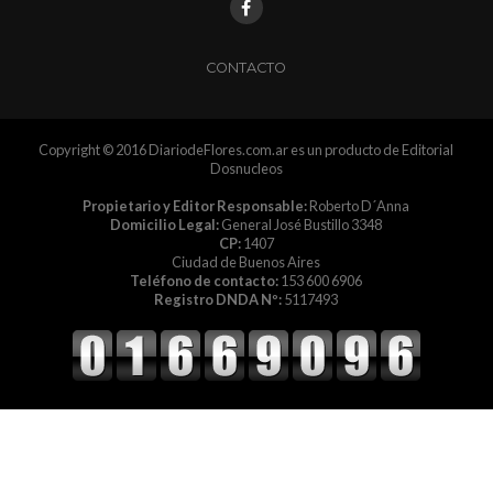
CONTACTO
Copyright © 2016 DiariodeFlores.com.ar es un producto de Editorial
Dosnucleos
Propietario y Editor Responsable:
Roberto D´Anna
Domicilio Legal:
General José Bustillo 3348
CP:
1407
Ciudad de Buenos Aires
Teléfono de contacto:
153 600 6906
Registro DNDA Nº:
5117493