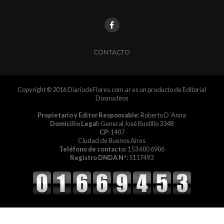
CONTACTO
Copyright © 2016 DiariodeFlores.com.ar es un producto de Editorial
Dosnucleos
Propietario y Editor Responsable:
Roberto D´Anna
Domicilio Legal:
General José Bustillo 3348
CP:
1407
Ciudad de Buenos Aires
Teléfono de contacto:
153 600 6906
Registro DNDA Nº:
5117493