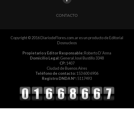
CONTACTO
Copyright © 2016 DiariodeFlores.com.ar es un producto de Editorial
Dosnucleos
Propietario y Editor Responsable:
Roberto D´Anna
Domicilio Legal:
General José Bustillo 3348
CP:
1407
Ciudad de Buenos Aires
Teléfono de contacto:
153 600 6906
Registro DNDA Nº:
5117493