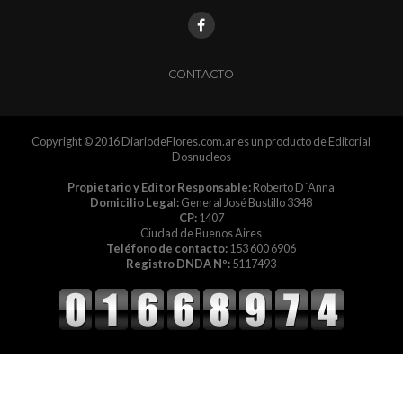
CONTACTO
Copyright © 2016 DiariodeFlores.com.ar es un producto de Editorial
Dosnucleos
Propietario y Editor Responsable:
Roberto D´Anna
Domicilio Legal:
General José Bustillo 3348
CP:
1407
Ciudad de Buenos Aires
Teléfono de contacto:
153 600 6906
Registro DNDA Nº:
5117493