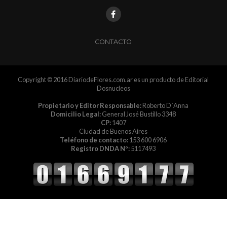
CONTACTO
Copyright © 2016 DiariodeFlores.com.ar es un producto de Editorial
Dosnucleos
Propietario y Editor Responsable:
Roberto D´Anna
Domicilio Legal:
General José Bustillo 3348
CP:
1407
Ciudad de Buenos Aires
Teléfono de contacto:
153 600 6906
Registro DNDA Nº:
5117493