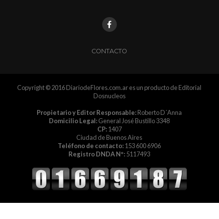
CONTACTO
Copyright © 2016 DiariodeFlores.com.ar es un producto de Editorial
Dosnucleos
Propietario y Editor Responsable:
Roberto D´Anna
Domicilio Legal:
General José Bustillo 3348
CP:
1407
Ciudad de Buenos Aires
Teléfono de contacto:
153 600 6906
Registro DNDA Nº:
5117493