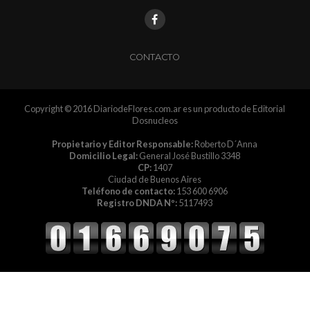
CONTACTO
Copyright © 2016 DiariodeFlores.com.ar es un producto de Editorial
Dosnucleos
Propietario y Editor Responsable:
Roberto D´Anna
Domicilio Legal:
General José Bustillo 3348
CP:
1407
Ciudad de Buenos Aires
Teléfono de contacto:
153 600 6906
Registro DNDA Nº:
5117493