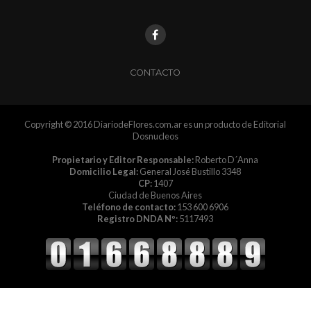
CONTACTO
Copyright © 2016 DiariodeFlores.com.ar es un producto de Editorial
Dosnucleos
Propietario y Editor Responsable:
Roberto D´Anna
Domicilio Legal:
General José Bustillo 3348
CP:
1407
Ciudad de Buenos Aires
Teléfono de contacto:
153 600 6906
Registro DNDA Nº:
5117493