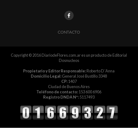
CONTACTO
Copyright © 2016 DiariodeFlores.com.ar es un producto de Editorial
Dosnucleos
Propietario y Editor Responsable:
Roberto D´Anna
Domicilio Legal:
General José Bustillo 3348
CP:
1407
Ciudad de Buenos Aires
Teléfono de contacto:
153 600 6906
Registro DNDA Nº:
5117493