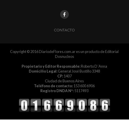
CONTACTO
Copyright © 2016 DiariodeFlores.com.ar es un producto de Editorial
Dosnucleos
Propietario y Editor Responsable:
Roberto D´Anna
Domicilio Legal:
General José Bustillo 3348
CP:
1407
Ciudad de Buenos Aires
Teléfono de contacto:
153 600 6906
Registro DNDA Nº:
5117493