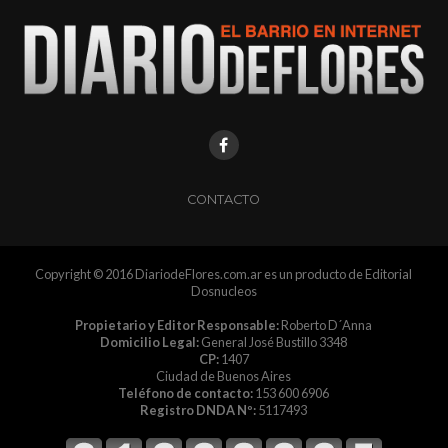
CONTACTO
Copyright © 2016 DiariodeFlores.com.ar es un producto de Editorial
Dosnucleos
Propietario y Editor Responsable:
Roberto D´Anna
Domicilio Legal:
General José Bustillo 3348
CP:
1407
Ciudad de Buenos Aires
Teléfono de contacto:
153 600 6906
Registro DNDA Nº:
5117493