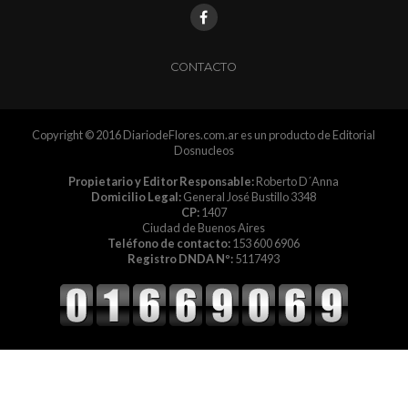
CONTACTO
Copyright © 2016 DiariodeFlores.com.ar es un producto de Editorial
Dosnucleos
Propietario y Editor Responsable:
Roberto D´Anna
Domicilio Legal:
General José Bustillo 3348
CP:
1407
Ciudad de Buenos Aires
Teléfono de contacto:
153 600 6906
Registro DNDA Nº:
5117493