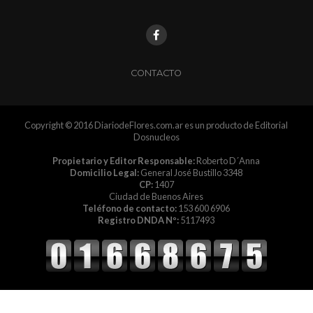
CONTACTO
Copyright © 2016 DiariodeFlores.com.ar es un producto de Editorial
Dosnucleos
Propietario y Editor Responsable:
Roberto D´Anna
Domicilio Legal:
General José Bustillo 3348
CP:
1407
Ciudad de Buenos Aires
Teléfono de contacto:
153 600 6906
Registro DNDA Nº:
5117493