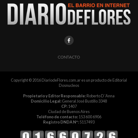
CONTACTO
Copyright © 2016 DiariodeFlores.com.ar es un producto de Editorial
Dosnucleos
Propietario y Editor Responsable:
Roberto D´Anna
Domicilio Legal:
General José Bustillo 3348
CP:
1407
Ciudad de Buenos Aires
Teléfono de contacto:
153 600 6906
Registro DNDA Nº:
5117493