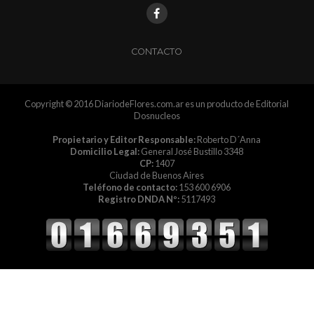
CONTACTO
Copyright © 2016 DiariodeFlores.com.ar es un producto de Editorial
Dosnucleos
Propietario y Editor Responsable:
Roberto D´Anna
Domicilio Legal:
General José Bustillo 3348
CP:
1407
Ciudad de Buenos Aires
Teléfono de contacto:
153 600 6906
Registro DNDA Nº:
5117493