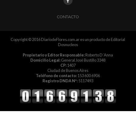
CONTACTO
Copyright © 2016 DiariodeFlores.com.ar es un producto de Editorial
Dosnucleos
Propietario y Editor Responsable:
Roberto D´Anna
Domicilio Legal:
General José Bustillo 3348
CP:
1407
Ciudad de Buenos Aires
Teléfono de contacto:
153 600 6906
Registro DNDA Nº:
5117493