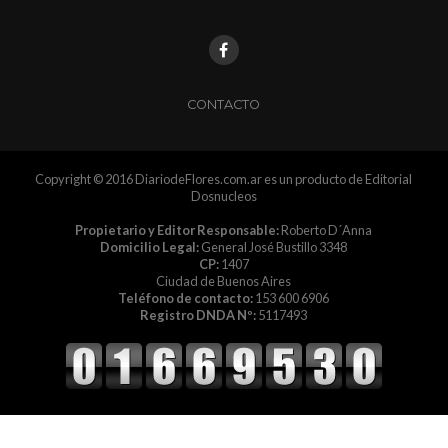
CONTACTO
Copyright © 2016 DiariodeFlores.com.ar es un producto de Editorial
Dosnucleos
Propietario y Editor Responsable:
Roberto D´Anna
Domicilio Legal:
General José Bustillo 3348
CP:
1407
Ciudad de Buenos Aires
Teléfono de contacto:
153 600 6906
Registro DNDA Nº:
5117493