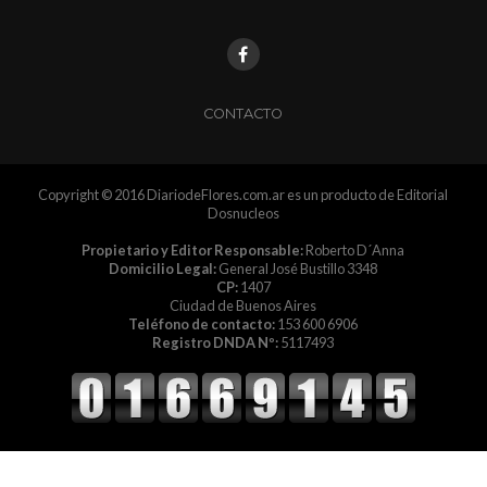
CONTACTO
Copyright © 2016 DiariodeFlores.com.ar es un producto de Editorial
Dosnucleos
Propietario y Editor Responsable:
Roberto D´Anna
Domicilio Legal:
General José Bustillo 3348
CP:
1407
Ciudad de Buenos Aires
Teléfono de contacto:
153 600 6906
Registro DNDA Nº:
5117493