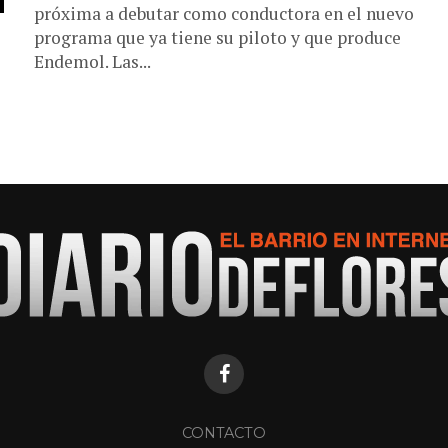
próxima a debutar como conductora en el nuevo
programa que ya tiene su piloto y que produce
Endemol. Las...
CONTACTO