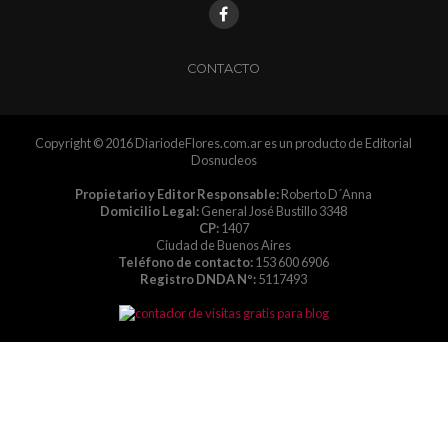
CONTACTO
Copyright © 2016 DiariodeFlores.com.ar es un producto de Editorial
Dosnucleos
Propietario y Editor Responsable:
Roberto D´Anna
Domicilio Legal:
General José Bustillo 3348
CP:
1407
Ciudad de Buenos Aires
Teléfono de contacto:
153 600 6906
Registro DNDA Nº:
5117493