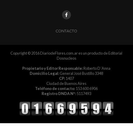
CONTACTO
Copyright © 2016 DiariodeFlores.com.ar es un producto de Editorial
Dosnucleos
Propietario y Editor Responsable:
Roberto D´Anna
Domicilio Legal:
General José Bustillo 3348
CP:
1407
Ciudad de Buenos Aires
Teléfono de contacto:
153 600 6906
Registro DNDA Nº:
5117493