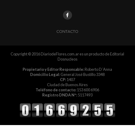
CONTACTO
Copyright © 2016 DiariodeFlores.com.ar es un producto de Editorial
Dosnucleos
Propietario y Editor Responsable:
Roberto D´Anna
Domicilio Legal:
General José Bustillo 3348
CP:
1407
Ciudad de Buenos Aires
Teléfono de contacto:
153 600 6906
Registro DNDA Nº:
5117493