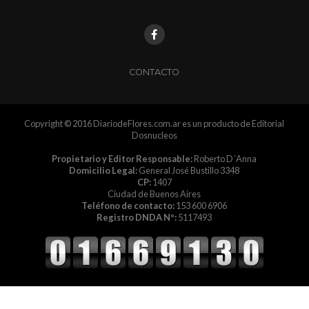
CONTACTO
Copyright © 2016 DiariodeFlores.com.ar es un producto de Editorial
Dosnucleos
Propietario y Editor Responsable:
Roberto D´Anna
Domicilio Legal:
General José Bustillo 3348
CP:
1407
Ciudad de Buenos Aires
Teléfono de contacto:
153 600 6906
Registro DNDA Nº:
5117493