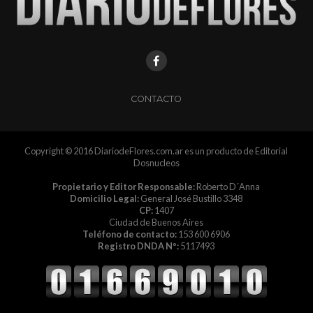
CONTACTO
Copyright © 2016 DiariodeFlores.com.ar es un producto de Editorial
Dosnucleos
Propietario y Editor Responsable:
Roberto D´Anna
Domicilio Legal:
General José Bustillo 3348
CP:
1407
Ciudad de Buenos Aires
Teléfono de contacto:
153 600 6906
Registro DNDA Nº:
5117493