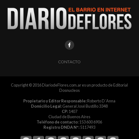
CONTACTO
Copyright © 2016 DiariodeFlores.com.ar es un producto de Editorial
Dosnucleos
Propietario y Editor Responsable:
Roberto D´Anna
Domicilio Legal:
General José Bustillo 3348
CP:
1407
Ciudad de Buenos Aires
Teléfono de contacto:
153 600 6906
Registro DNDA Nº:
5117493