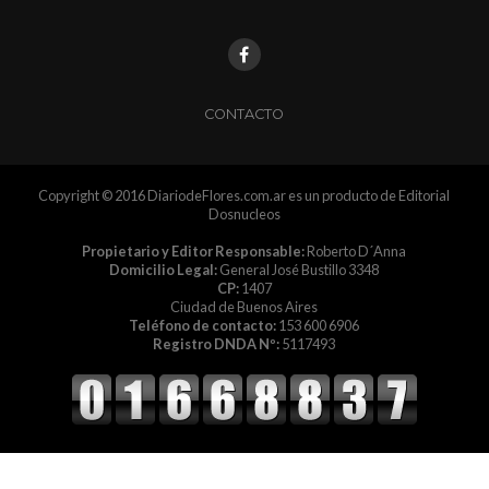
CONTACTO
Copyright © 2016 DiariodeFlores.com.ar es un producto de Editorial
Dosnucleos
Propietario y Editor Responsable:
Roberto D´Anna
Domicilio Legal:
General José Bustillo 3348
CP:
1407
Ciudad de Buenos Aires
Teléfono de contacto:
153 600 6906
Registro DNDA Nº:
5117493