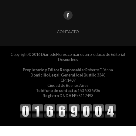
CONTACTO
Copyright © 2016 DiariodeFlores.com.ar es un producto de Editorial
Dosnucleos
Propietario y Editor Responsable:
Roberto D´Anna
Domicilio Legal:
General José Bustillo 3348
CP:
1407
Ciudad de Buenos Aires
Teléfono de contacto:
153 600 6906
Registro DNDA Nº:
5117493