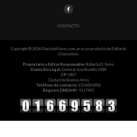
CONTACTO
Copyright © 2016 DiariodeFlores.com.ar es un producto de Editorial
Dosnucleos
Propietario y Editor Responsable:
Roberto D´Anna
Domicilio Legal:
General José Bustillo 3348
CP:
1407
Ciudad de Buenos Aires
Teléfono de contacto:
153 600 6906
Registro DNDA Nº:
5117493