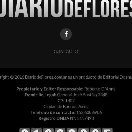
CONTACTO
ight © 2016 DiariodeFlores.com.ar es un producto de Editorial Dosn
Propietario y Editor Responsable:
Roberto D´Anna
Domicilio Legal:
General José Bustillo 3348
CP:
1407
Ciudad de Buenos Aires
Teléfono de contacto:
153 600 6906
Registro DNDA Nº:
5117493