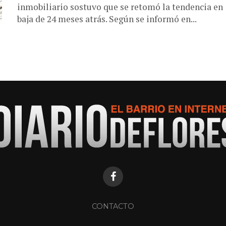
inmobiliario sostuvo que se retomó la tendencia en
baja de 24 meses atrás. Según se informó en...
CONTACTO