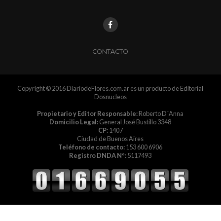
CONTACTO
Copyright © 2016 DiariodeFlores.com.ar es un producto de Editorial
Dosnucleos
Propietario y Editor Responsable:
Roberto D´Anna
Domicilio Legal:
General José Bustillo 3348
CP:
1407
Ciudad de Buenos Aires
Teléfono de contacto:
153 600 6906
Registro DNDA Nº:
5117493