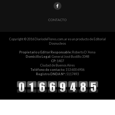
CONTACTO
Copyright © 2016 DiariodeFlores.com.ar es un producto de Editorial
Dosnucleos
Propietario y Editor Responsable:
Roberto D´Anna
Domicilio Legal:
General José Bustillo 3348
CP:
1407
Ciudad de Buenos Aires
Teléfono de contacto:
153 600 6906
Registro DNDA Nº:
5117493