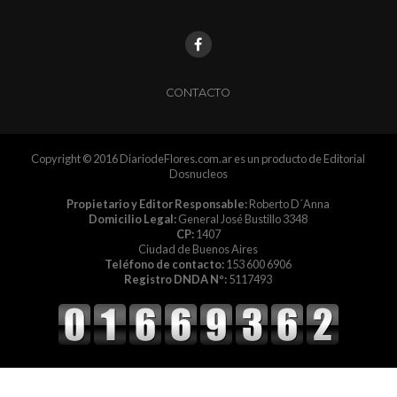
CONTACTO
Copyright © 2016 DiariodeFlores.com.ar es un producto de Editorial
Dosnucleos
Propietario y Editor Responsable:
Roberto D´Anna
Domicilio Legal:
General José Bustillo 3348
CP:
1407
Ciudad de Buenos Aires
Teléfono de contacto:
153 600 6906
Registro DNDA Nº:
5117493