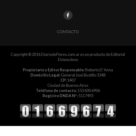
CONTACTO
Copyright © 2016 DiariodeFlores.com.ar es un producto de Editorial
Dosnucleos
Propietario y Editor Responsable:
Roberto D´Anna
Domicilio Legal:
General José Bustillo 3348
CP:
1407
Ciudad de Buenos Aires
Teléfono de contacto:
153 600 6906
Registro DNDA Nº:
5117493