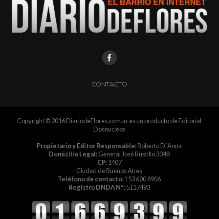
CONTACTO
Copyright © 2016 DiariodeFlores.com.ar es un producto de Editorial
Dosnucleos
Propietario y Editor Responsable:
Roberto D´Anna
Domicilio Legal:
General José Bustillo 3348
CP:
1407
Ciudad de Buenos Aires
Teléfono de contacto:
153 600 6906
Registro DNDA Nº:
5117493