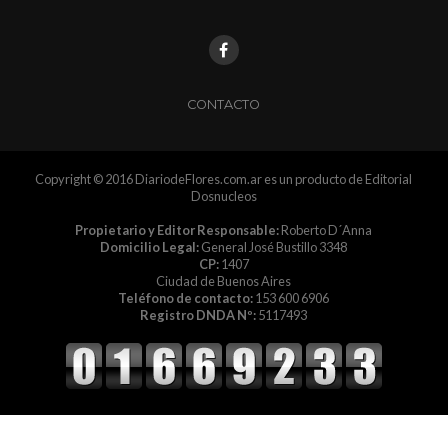
CONTACTO
Copyright © 2016 DiariodeFlores.com.ar es un producto de Editorial
Dosnucleos
Propietario y Editor Responsable:
Roberto D´Anna
Domicilio Legal:
General José Bustillo 3348
CP:
1407
Ciudad de Buenos Aires
Teléfono de contacto:
153 600 6906
Registro DNDA Nº:
5117493