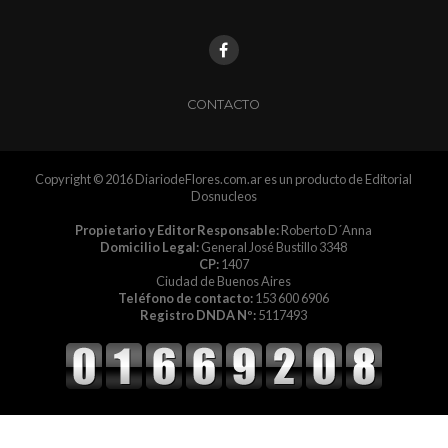
CONTACTO
Copyright © 2016 DiariodeFlores.com.ar es un producto de Editorial
Dosnucleos
Propietario y Editor Responsable:
Roberto D´Anna
Domicilio Legal:
General José Bustillo 3348
CP:
1407
Ciudad de Buenos Aires
Teléfono de contacto:
153 600 6906
Registro DNDA Nº:
5117493